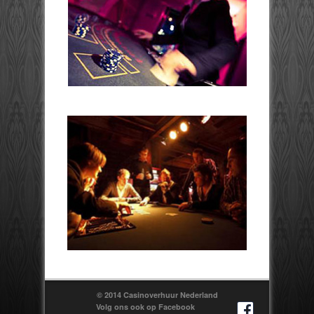
© 2014 Casinoverhuur Nederland
Volg ons ook op Facebook